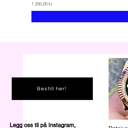
Pris
1 200,00 kr
Bestill her!
Legg oss til på Instagram,