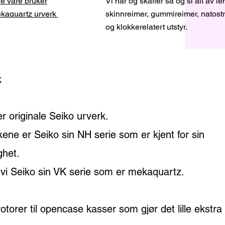
e våre bruker
Vi har og skaffer så og si alt av le
ekaquartz urverk
skinnreimer, gummireimer, natost
og klokkerelatert utstyr.
k
er originale Seiko urverk.
ene er Seiko sin NH serie som er kjent for sin
ghet.
 vi Seiko sin VK serie som er mekaquartz.
otorer til opencase kasser som gjør det lille ekstra