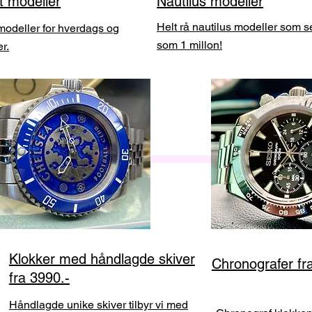
t modeller
Nautilus modeller
Helt rå nautilus modeller som se
modeller for hverdags og
som 1 millon!
er.
Klokker med håndlagde skiver
Chronografer fr
fra 3990.-
Håndlagde unike skiver tilbyr vi med