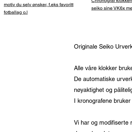
Chronograf klokken
motiv du selv ønsker, f.eks favoritt
seiko sine VK6x m
fotballag o.l
Originale Seiko Urver
Alle våre klokker bruk
De automatiske urverk
nøyaktighet og påliteli
I kronografene bruker
Vi har og modifiserte r