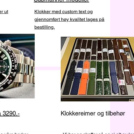
r ut
Klokker med custom text og
gjennomført høy kvalitet lages på
bestilling.
a 3290.-
Klokkereimer og tilbehør