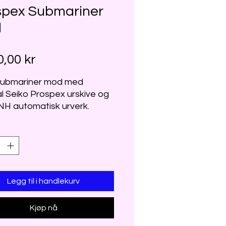
spex Submariner
d
Pris
0,00 kr
 Submariner mod med
al Seiko Prospex urskive og
NH automatisk urverk.
lass
ustering i clasp
kasse
Legg til i handlekurv
Kjøp nå