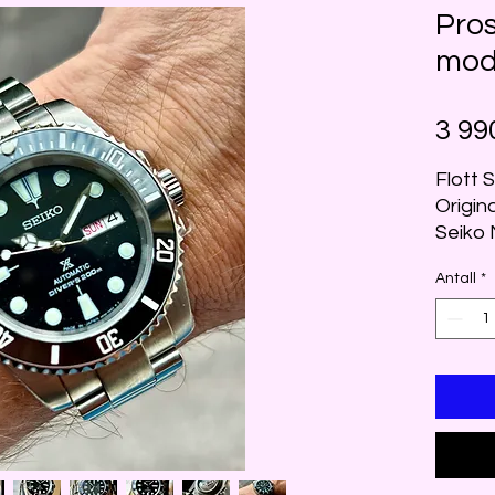
Pro
mo
3 99
Flott
Origin
Seiko 
Safirg
Antall
*
Hurtigj
41mm 