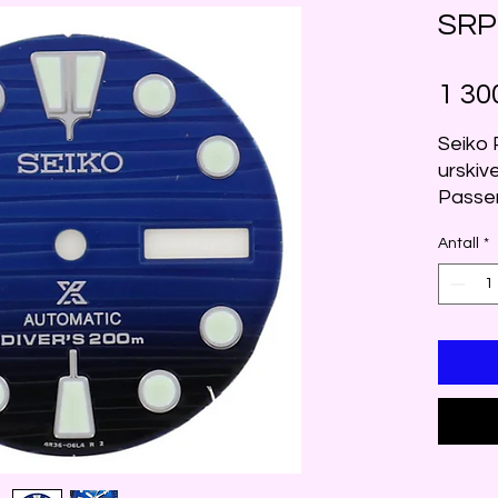
SRP
1 30
Seiko
urskiv
Passer
Antall
*