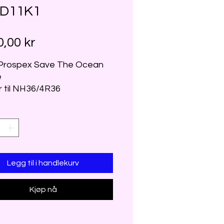
D11K1
Pris
0,00 kr
 Prospex Save The Ocean
e
 til NH36/4R36
Legg til i handlekurv
Kjøp nå