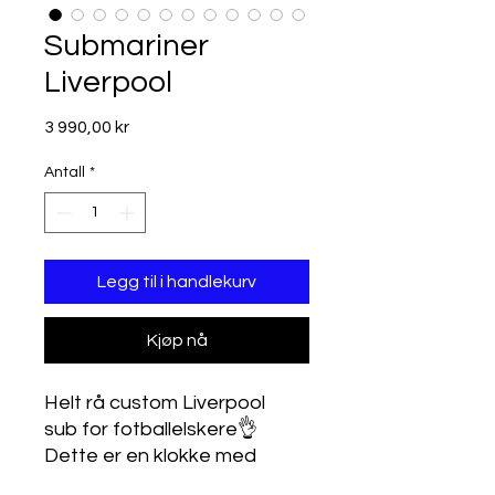
Submariner
Liverpool
Pris
3 990,00 kr
Antall
*
Legg til i handlekurv
Kjøp nå
Helt rå custom Liverpool
sub for fotballelskere👌
Dette er en klokke med
mange timers byggeprosess,