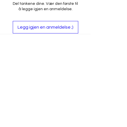
Relax custom skive
Del tankene dine. Vær den første til
Seiko NH36a automatisk
å legge igjen en anmeldelse.
urverk
President stil lenke
Legg igjen en anmeldelse ;)
Tilbake