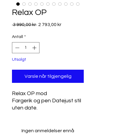
Relax OP
Vanlig pris
Salgspris
 3 990,00 kr 
2 793,00 kr
Antall
*
Utsolgt
Varsle når tilgjengelig
Relax OP mod
Fargerik og pen Datejust stil
uten date.
39.5mm Datejust stil kasse
med fluted bezel og
Safirglass
Ingen anmeldelser ennå