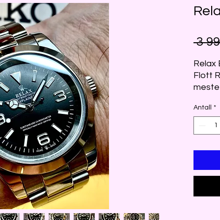
Rel
 3 99
Relax 
Flott 
meste
Home 
Antall
*
kvalit
Seiko 
Custom
Explo
Safirg
Oyster